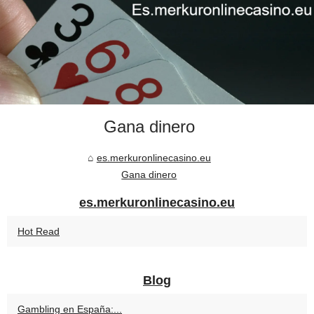
Gana dinero
es.merkuronlinecasino.eu
Gana dinero
es.merkuronlinecasino.eu
Hot Read
Blog
Gambling en España:...